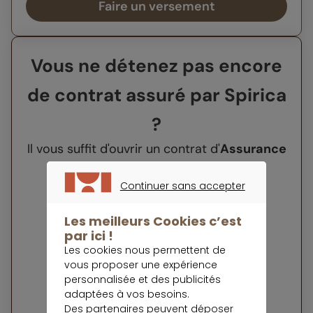
Faire un versement
Vous ne détenez pas encore
de contrat assuré par Spirica
?
Il vous suffit d'ouvrir un contrat d'
A
ssurance
vie
ou d'adhérer à un
Plan Epargne
Continuer sans accepter
Retraite
.
CONTINUER SANS ACCEPTER
Les meilleurs Cookies c’est
par ici !
Les cookies nous permettent de
vous proposer une expérience
personnalisée et des publicités
adaptées à vos besoins.
Des partenaires peuvent déposer