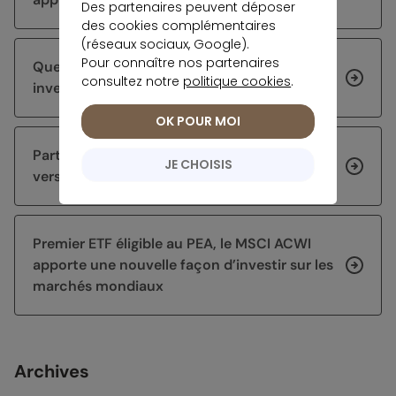
Des partenaires peuvent déposer
des cookies complémentaires
(réseaux sociaux, Google).
Pour connaître nos partenaires
Quel mode de gestion privilégier pour
consultez notre
politique cookies
.
investir en ETF sur un PEA ?
OK POUR MOI
Parts sociales bancaires : bilan des taux
JE CHOISIS
versés en 2026
Premier ETF éligible au PEA, le MSCI ACWI
apporte une nouvelle façon d’investir sur les
marchés mondiaux
Archives