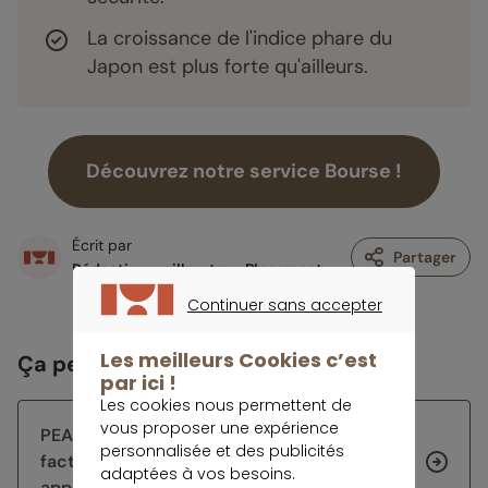
La croissance de l'indice phare du
Japon est plus forte qu'ailleurs.
Découvrez notre service Bourse !
Écrit par
Partager
Rédaction meilleurtaux Placement
Continuer sans accepter
CONTINUER SANS ACCEPTER
Les meilleurs Cookies c’est
Ça peut vous intéresser
par ici !
Les cookies nous permettent de
vous proposer une expérience
PEA : investir en bourse sans le stress du
personnalisée et des publicités
facteur timing avec le système du DCA
adaptées à vos besoins.
appliqué aux ETF