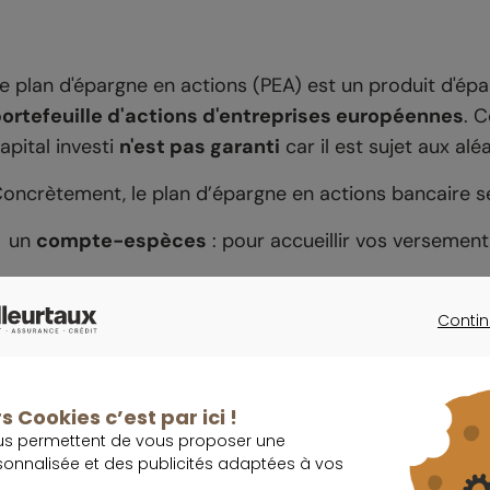
e plan d'épargne en actions (PEA) est un produit d'ép
ortefeuille d'actions d'entreprises européennes
. C
apital investi
n'est pas garanti
car il est sujet aux al
oncrètement, le plan d’épargne en actions bancaire 
un
compte-espèces
: pour accueillir vos versement
un
compte-titre
: pour conserver les titres achetés.
Contin
on principal atout réside dans sa
fiscalité avantage
CONTINU
os dividendes et plus-values
ne sont pas imposés
. A
evenu (mais pas de prélèvements sociaux).
s Cookies c’est par ici !
us permettent de vous proposer une
ccessible à toute personne majeure domiciliée en Fra
sonnalisée et des publicités adaptées à vos
EA-PME-ETI cumulable).