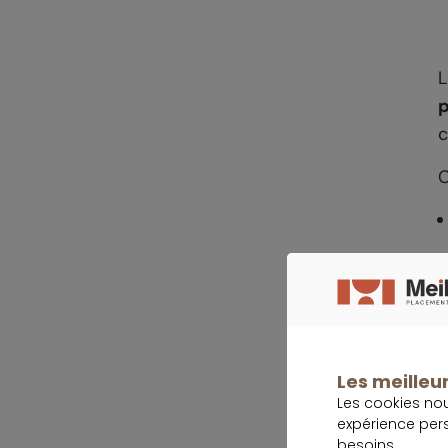
L
p
c
C
S
v
r
Les meilleur
Les cookies no
A
expérience per
P
besoins.