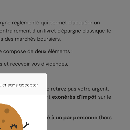
argne réglementé qui permet d'acquérir un
ontrairement à un livret d'épargne classique, le
éas des marchés boursiers.
se compose de deux éléments :
s et recevoir vos dividendes,
uer sans accepter
use
. Tant que vous ne retirez pas votre argent,
ER SANS ACCEPTER
près 5 ans, ils restent
exonérés d'impôt
sur le
nce, le PEA est
limité à un par personne
(hors