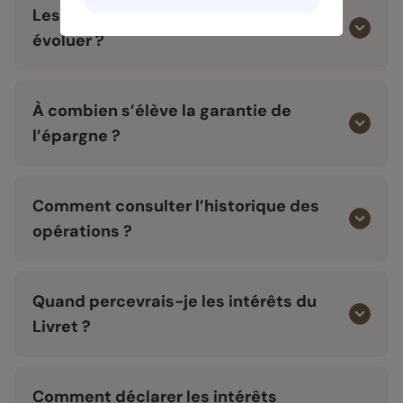
Les taux d’intérêts peuvent-ils
évoluer ?
À combien s’élève la garantie de
l’épargne ?
Comment consulter l’historique des
opérations ?
Quand percevrais-je les intérêts du
Livret ?
Comment déclarer les intérêts