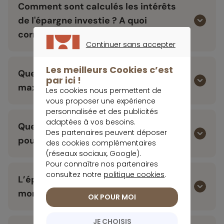
Comment sont calculés les intérêts
de l'épargne investie ? A quoi
correspond la règle des quinzaines ?
Continuer sans accepter
CONTINUER SANS ACCEPTER
Les meilleurs Cookies c’est
Quel est le montant minimum et
par ici !
maximum sur le Livret Meilleurtaux ?
Les cookies nous permettent de
vous proposer une expérience
personnalisée et des publicités
adaptées à vos besoins.
Quels sont les justificatifs demandés
Des partenaires peuvent déposer
pour ouvrir un Livret Meilleurtaux ?
des cookies complémentaires
(réseaux sociaux, Google).
Pour connaître nos partenaires
consultez notre
politique cookies
.
L’épargne est-elle disponible à tout
moment ?
OK POUR MOI
JE CHOISIS