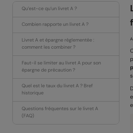
Qu’est-ce qu’un livret A ?
Combien rapporte un livret A ?
A
Livret A et épargne réglementée :
comment les combiner ?
C
p
Faut-il se limiter au livret A pour son
épargne de précaution ?
s
Quel est le taux du livret A ? Bref
D
historique
e
e
Questions fréquentes sur le livret A
(FAQ)