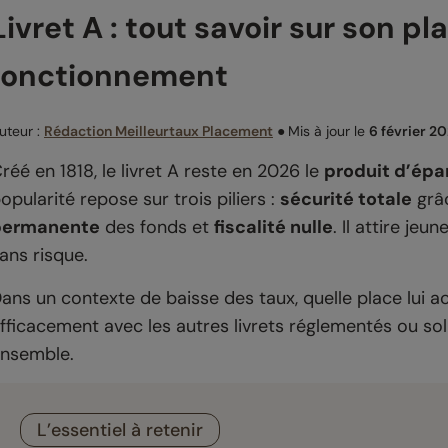
Livret A : tout savoir sur son pl
fonctionnement
uteur :
Rédaction Meilleurtaux Placement
●
Mis à jour le
6 février 2
réé en 1818, le livret A reste en 2026 le
produit d’ép
opularité repose sur trois piliers :
sécurité totale
grâc
permanente
des fonds et
fiscalité nulle
. Il attire j
ans risque.
ans un contexte de baisse des taux, quelle place lui a
fficacement avec les autres livrets réglementés ou sol
nsemble.
L’essentiel à retenir