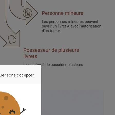
uer sans accepter
ER SANS ACCEPTER