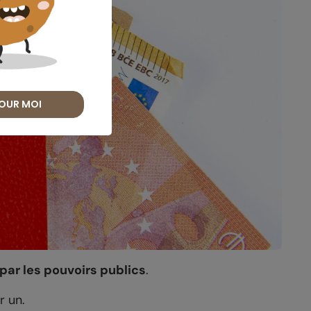
OUR MOI
 par les pouvoirs publics
.
r un.