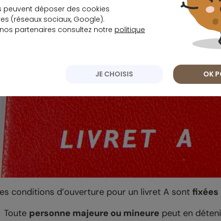
s peuvent déposer des cookies
s (réseaux sociaux, Google).
 nos partenaires consultez notre
politique
JE CHOISIS
OK P
es conditions d’ouverture pour un livret A sont
fixées
Toute
personne majeure ou mineure
peut en déteni