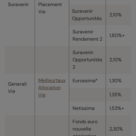
Suravenir
Placement
Suravenir
Vie
2,10%
Opportunités
Suravenir
1,80%+
Rendement 2
Suravenir
Opportunités
2,10%
2
Meilleurtaux
Eurossima*
1,30%
Generali
Allocation
Vie
1,35%
Vie
Netissima
1,53%+
Fonds euro
nouvelle
2,30%