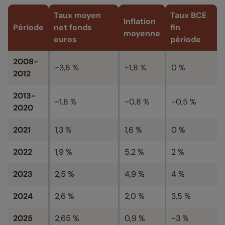
Taux moyen
Taux BCE
Inflation
Période
net fonds
fin
moyenne
euros
période
2008-
~3,8 %
~1,8 %
0 %
2012
2013-
~1,8 %
~0,8 %
-0,5 %
2020
2021
1,3 %
1,6 %
0 %
2022
1,9 %
5,2 %
2 %
2023
2,5 %
4,9 %
4 %
2024
2,6 %
2,0 %
3,5 %
2025
2,65 %
0,9 %
~3 %