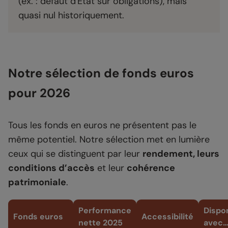
(ex. : défaut d'État sur obligations), mais
quasi nul historiquement.
Notre sélection de fonds euros
pour 2026
Tous les fonds en euros ne présentent pas le
même potentiel. Notre sélection met en lumière
ceux qui se distinguent par leur
rendement, leurs
conditions d’accès
et leur
cohérence
patrimoniale
.
Performance
Dispo
Fonds euros
Accessibilité
nette 2025
avec