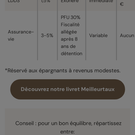
LDDS
1,5%
Exonéré
Immédiate
€
PFU 30%
Fiscalité
Assurance-
allégée
3-5%
Variable
Aucun
vie
après 8
ans de
détention
*Réservé aux épargnants à revenus modestes.
Découvrez notre livret Meilleurtaux
Conseil : pour un bon équilibre, répartissez
entre: