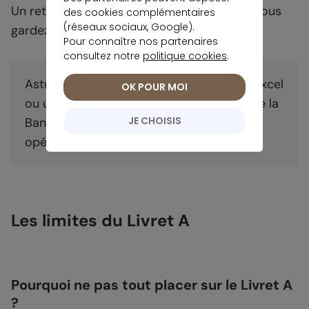
Un retrait le 10 avril sera déduit le 30 avril, vous
des cookies complémentaires
(réseaux sociaux, Google).
gardez les intérêts du 1er au 15.
Pour connaître nos partenaires
consultez notre
politique cookies
.
Astuce : vous pouvez utiliser un tableau Excel
OK POUR MOI
ou un simulateur en ligne (comme celui de la
JE CHOISIS
Banque de France) pour planifier vos
opérations.
Les limites du Livret A
Pourquoi ne pas tout placer sur le Livret A
?