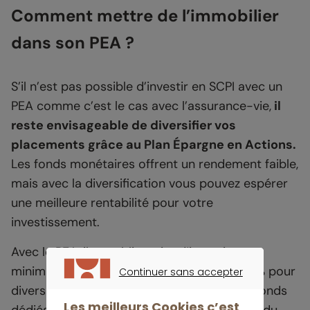
Comment mettre de l’immobilier
dans son PEA ?
S’il n’est pas possible d’investir en SCPI avec un
PEA comme c’est le cas avec l’assurance-vie,
il
reste envisageable de diversifier vos
placements grâce au Plan Épargne en Actions.
Les fonds monétaires offrent un rendement faible,
mais avec la diversification vous pouvez espérer
une meilleure rentabilité pour votre
investissement.
Avec le PEA, il est obligatoire d’investir au
minimum 75 % en actions. Il reste alors 25 % pour
Continuer sans accepter
CONTINUER SANS ACCEPTER
diversifier et envisager d’investir dans des fonds
Les meilleurs Cookies c’est
dédiés à l’immobilier. Cela limite la volatilité du