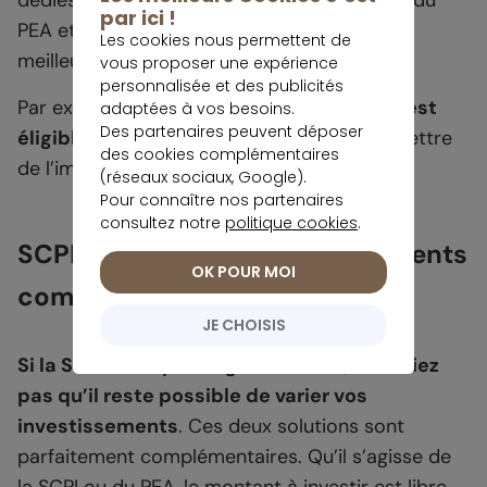
par ici !
PEA et réduit les risques, tout en visant un
Les cookies nous permettent de
meilleur rendement.
vous proposer une expérience
personnalisée et des publicités
Par exemple,
le crowdfunding immobilier est
adaptées à vos besoins.
Des partenaires peuvent déposer
éligible au PEA
. Il permet d’envisager de mettre
des cookies complémentaires
de l’immobilier dans votre placement.
(réseaux sociaux, Google).
Pour connaître nos partenaires
consultez notre
politique cookies
.
SCPI et PEA : deux investissements
OK POUR MOI
complémentaires
JE CHOISIS
Si la SCPI n’est pas éligible au PEA, n’oubliez
pas qu’il reste possible de varier vos
investissements
. Ces deux solutions sont
parfaitement complémentaires. Qu’il s’agisse de
la SCPI ou du PEA, le montant à investir est libre.