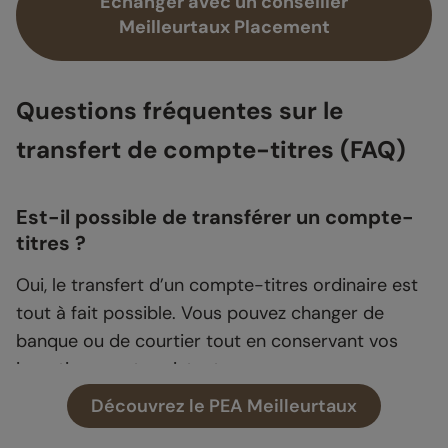
Echanger avec un conseiller
Meilleurtaux Placement
Questions fréquentes sur le
transfert de compte-titres (FAQ)
Est-il possible de transférer un compte-
titres ?
Oui, le transfert d’un compte-titres ordinaire est
tout à fait possible. Vous pouvez changer de
banque ou de courtier tout en conservant vos
investissements existants.
Découvrez le PEA Meilleurtaux
Quels sont les frais de transfert de titres ?