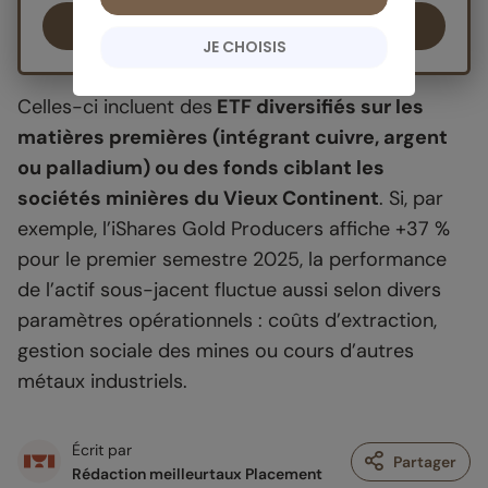
Ouvrir un PEA
JE CHOISIS
Celles-ci incluent des
ETF diversifiés sur les
matières premières (intégrant cuivre, argent
ou palladium) ou des fonds ciblant les
sociétés minières du Vieux Continent
. Si, par
exemple, l’iShares Gold Producers affiche +37 %
pour le premier semestre 2025, la performance
de l’actif sous-jacent fluctue aussi selon divers
paramètres opérationnels : coûts d’extraction,
gestion sociale des mines ou cours d’autres
métaux industriels.
Écrit par
Partager
Rédaction meilleurtaux Placement