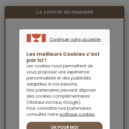
Le contrat du
moment
PEA Meilleurtaux
Continuer sans accepter
CONTINUER SANS ACCEPTER
Les meilleurs Cookies c’est
par ici !
Les cookies nous permettent de
vous proposer une expérience
Note trustpilot :
personnalisée et des publicités
adaptées à vos besoins.
Large choix de fonds (actions, ETF, OPCVM,
Des partenaires peuvent déposer
etc.)
des cookies complémentaires
Frais de courtage compétitifs
(réseaux sociaux, Google).
Aucun droits de garde
Pour connaître nos partenaires
Ouverture du compte dès 1€
consultez notre
politique cookies
.
Investir en bourse
OK POUR MOI