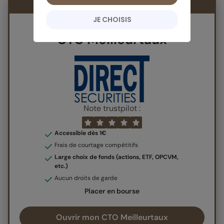
Le contrat du
moment
JE CHOISIS
CTO Meilleurtaux
Note trustpilot :
Accessible dès 1€
Frais de courtage compétitifs
Large choix de fonds (actions, ETF, OPCVM,
etc.)
Aucun droits de garde
Placer en bourse
Ouvrir mon CTO Meilleurtaux