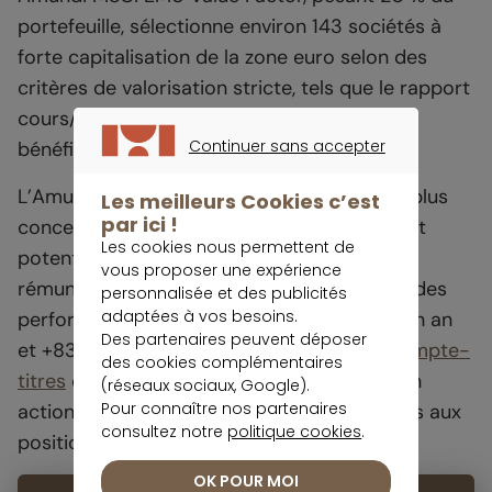
portefeuille, sélectionne environ 143 sociétés à
forte capitalisation de la zone euro selon des
critères de valorisation stricte, tels que le rapport
cours/valeur comptable et la trajectoire
Continuer sans accepter
bénéficiaire et niveau de distribution.
CONTINUER SANS ACCEPTER
L’Amundi Stoxx Europe Select Dividend 30, plus
Les meilleurs Cookies c’est
par ici !
concentré sur une trentaine de valeurs à fort
Les cookies nous permettent de
potentiel distributif, délivre quant à lui une
vous proposer une expérience
rémunération proche de 5,8 % par an, avec des
personnalisée et des publicités
adaptées à vos besoins.
performances exceptionnelles : +32 % sur un an
Des partenaires peuvent déposer
et +83 % sur trois ans.
Accessible via un compte-
des cookies complémentaires
titres
comme au sein d’un plan d’épargne en
(réseaux sociaux, Google).
Pour connaître nos partenaires
actions, il constitue un excellent contrepoids aux
consultez notre
politique cookies
.
positions plus offensives du portefeuille.
OK POUR MOI