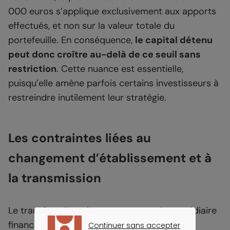
000 euros s’applique exclusivement aux apports
effectués, et non sur la valeur totale du
portefeuille. En conséquence,
le capital détenu
peut donc croître au-delà de ce seuil sans
restriction
. Cette nuance est essentielle,
puisqu’elle amène parfois certains investisseurs à
restreindre inutilement leur stratégie.
Les contraintes liées au
changement d’établissement et à
la transmission
Le transfert d’un plan vers un autre intermédiaire
financier est une opération techniquement
Continuer sans accepter