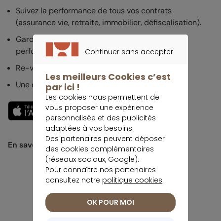
Suivez la performance de tous vos contrats
(assurance vie, retraite, immobilier, défiscalisation).
Gardez un oeil sur vos encours et suivez les
performances au jour le jour.
Continuer sans accepter
CONTINUER SANS ACCEPTER
Re-versez facilement. Garantie 0 paperasse.
Les meilleurs Cookies c’est
Une question ? Echangez avec un conseiller.
par ici !
Les cookies nous permettent de
vous proposer une expérience
personnalisée et des publicités
adaptées à vos besoins.
Des partenaires peuvent déposer
En savoir plus
des cookies complémentaires
(réseaux sociaux, Google).
Pour connaître nos partenaires
consultez notre
politique cookies
.
OK POUR MOI