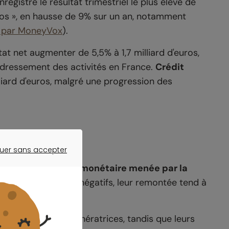
nregistré le résultat trimestriel le plus élevé de
uros », en hausse de 9% sur un an, notamment
é par MoneyVox
).
at net augmenter de 5,5% à 1,7 milliard d'euros,
edressement des activités en France.
Crédit
liard d'euros, malgré une progression des
 les marges
uer sans accepter
ER SANS ACCEPTER
s reste
la politique monétaire menée par la
aux très bas, voire négatifs, leur remontée tend à
nditions plus rémunératrices, tandis que leurs