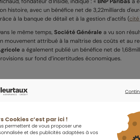
ichaud, fondateur d'Inside, indique : «
BNP Paribas
a e
on histoire, avec un bénéfice net de 3,22milliards d'e
râce à la banque de détail et à la gestion d’actifs (
cit
ans le même temps,
Société Générale
a vu son résult
n mouvement attribué à la maîtrise des coûts et au r
gricole
a également publié un bénéfice net de 1,68mil
rovisions sur fond d’incertitudes économiques.
Taux de la BCE : un levier central pour
Contin
CONTINU
elon les spécialistes cités, l’un des principaux soutien
anque centrale européenne
. Après une période de t
s Cookies c’est par ici !
méliorer les performances des banques.
us permettent de vous proposer une
sonnalisée et des publicités adaptées à vos
n pratique, les établissements peuvent prêter à des co