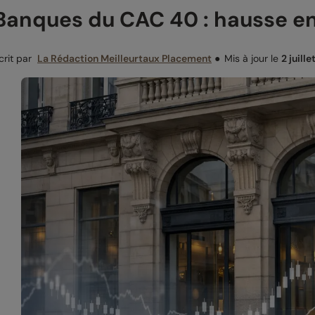
Banques du CAC 40 : hausse en
crit par
La Rédaction Meilleurtaux Placement
●
Mis à jour le
2 juill