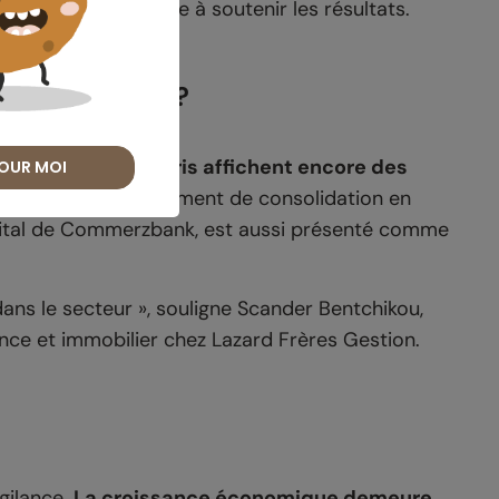
, ce qui contribue à soutenir les résultats.
 : quel effet ?
aises cotées à Paris affichent encore des
OUR MOI
alystes. Le mouvement de consolidation en
apital de Commerzbank, est aussi présenté comme
ans le secteur », souligne Scander Bentchikou,
ce et immobilier chez Lazard Frères Gestion.
gilance.
La croissance économique demeure