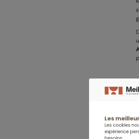
M
s
g
D
u
A
p
S
B
Les meilleur
a
Les cookies no
expérience per
E
besoins.