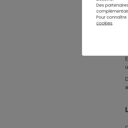
c
Des partenaire
complémentaire
Pour connaître
cookies
.
M
v
E
u
D
a
C