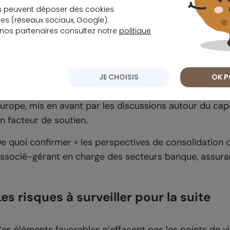
oûts de refinancement demeurent relativement contenus
s peuvent déposer des cookies
s (réseaux sociaux, Google).
 nos partenaires consultez notre
politique
Valorisations et consolidation en Europe
algré la hausse récente des cours,
les banques franç
JE CHOISIS
OK P
alorisations jugées raisonnables
par de nombreux an
urope, mis en avant par les discussions autour du c
n facteur de soutien.
e quoi confirmer « les perspectives de consolidation d
ssocié-gérant en charge des secteurs banque, assuran
Les risques à surveiller pour la suite
es éléments favorables n’effacent pas les points de vi