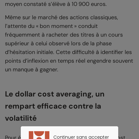
moyen constaté s’élève à 10 900 euros.
Même sur le marché des actions classiques,
l’attente du « bon moment » conduit
fréquemment à racheter des titres à un cours
supérieur à celui observé lors de la phase
d’hésitation initiale. Cette difficulté à identifier les
points d’inflexion en temps réel engendre souvent
un manque à gagner.
Le dollar cost averaging, un
rempart efficace contre la
volatilité
Continuer sans accepter
Pour éviter ces biais, la méthode du dollar cost