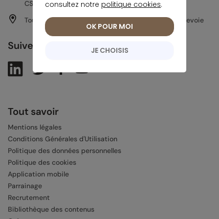
CS 36554, 35065 Rennes CEDEX
consultez notre
politique cookies
.
Tour Aurore, 18-19 Place des Reflets, 92400 Courbevoie
OK POUR MOI
Suivez-nous sur :
JE CHOISIS
Tout savoir
Mentions légales
Conditions Générales d'Utilisation
Politique des données personnelles
Politique des cookies
Application mobile
Parrainage
Recrutement
Bibliothèque des contenus