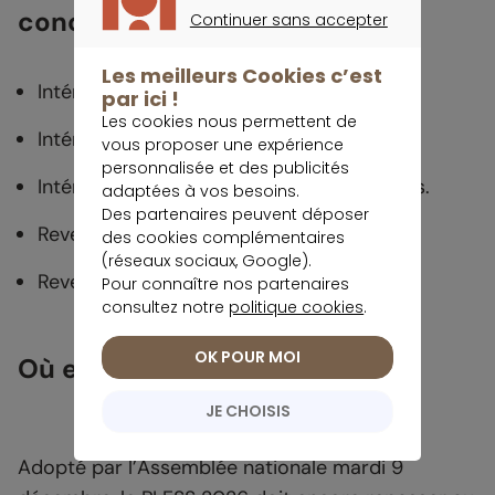
concernés
Continuer sans accepter
CONTINUER SANS ACCEPTER
Les meilleurs Cookies c’est
Intérêts des comptes à terme.
par ici !
Les cookies nous permettent de
Intérêts des livrets bancaires.
vous proposer une expérience
personnalisée et des publicités
Intérêts des comptes courants rémunérés.
adaptées à vos besoins.
Des partenaires peuvent déposer
Revenus des comptes-titres.
des cookies complémentaires
(réseaux sociaux, Google).
Revenus des PEA.
Pour connaître nos partenaires
consultez notre
politique cookies
.
OK POUR MOI
Où en est le texte ?
JE CHOISIS
Adopté par l’Assemblée nationale mardi 9