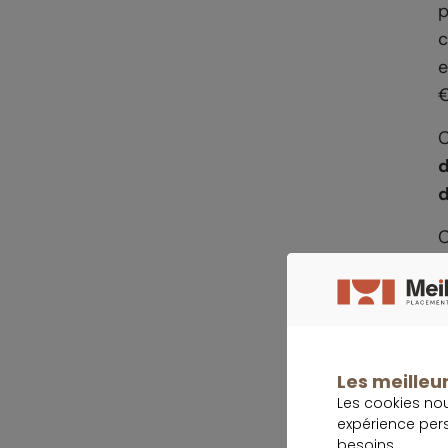
p
c
e
€
C
d
d
C
é
Les meilleur
Les cookies no
expérience per
besoins.