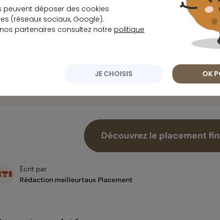
seuil de 21 393 € pour les individus et de 38 
s peuvent déposer des cookies
charge.
s (réseaux sociaux, Google).
 nos partenaires consultez notre
politique
La loi ASAP permet aux banques de vérifier l’élig
Le LEP offre un taux de rémunération de 6 %, ga
d’impôts.
JE CHOISIS
OK P
Le dépassement du plafond est interdit.
Découvrez le placement fina
Écrit par
Rédaction meilleurtaux Placement