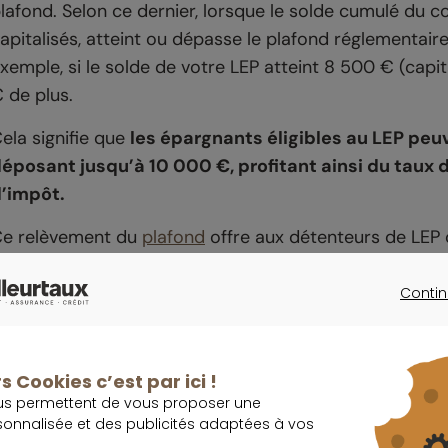
lafond. Selon ce dernier, lorsque le solde cumulé du com
apitalisés, atteint ou dépasse le plafond réglementaire
xemple, si le solde de votre LEP atteint 8 500 € (capi
 de plus.
ela signifie que
les épargnants éligibles au LEP pe
éposant jusqu’à 10 000 €, profitant ainsi du taux 
’impôt.
e relèvement du
plafond
offre aux détenteurs de LEP da
pargne
dans un cadre sécurisé et avantageux.
Contin
CONTINU
À retenir
s Cookies c’est par ici !
Le plafond du livret d’épargne populaire (LEP)
us permettent de vous proposer une
sonnalisée et des publicités adaptées à vos
Le LEP est accessible à ceux qui répondent à d