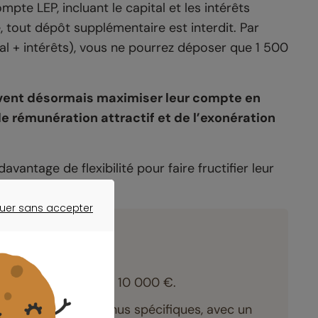
pte LEP, incluant le capital et les intérêts
, tout dépôt supplémentaire est interdit. Par
tal + intérêts), vous ne pourrez déposer que 1 500
uvent désormais maximiser leur compte en
de rémunération attractif et de l’exonération
vantage de flexibilité pour faire fructifier leur
uer sans accepter
ER SANS ACCEPTER
 est désormais fixé à 10 000 €.
es critères de revenus spécifiques, avec un