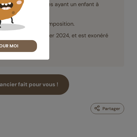
532 € pour les couples ayant un enfant à
ibilité sans avis d’imposition.
ranti jusqu’en janvier 2024, et est exonéré
OUR MOI
ncier fait pour vous !
Partager