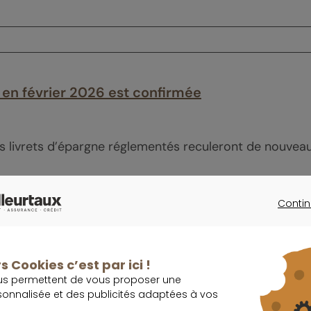
 en février 2026 est confirmée
 livrets d’épargne réglementés reculeront de nouveau a
Contin
CONTINU
s Cookies c’est par ici !
rêts en moins
us permettent de vous proposer une
sonnalisée et des publicités adaptées à vos