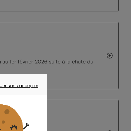
u 1er février 2026 suite à la chute du
uer sans accepter
ER SANS ACCEPTER