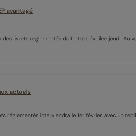
LEP avantagé
 des livrets réglementés doit être dévoilée jeudi. Au vu d
taux actuels
rets réglementés interviendra le 1er février, avec un re