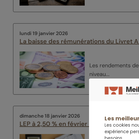
lundi 19 janvier 2026
La baisse des rémunérations du Livret A
Les rendements des
niveau...
dimanche 18 janvier 2026
Les meilleur
LEP à 2,50 % en février : combien d’inté
Les cookies no
expérience per
besoins.