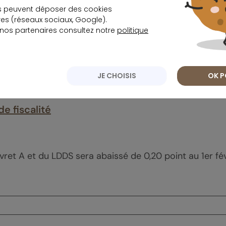
s peuvent déposer des cookies
rendements des livrets réglementés reculent. Le LEP es
s (réseaux sociaux, Google).
 nos partenaires consultez notre
politique
JE CHOISIS
OK P
de fiscalité
ret A et du LDDS sera abaissé de 0,20 point au 1er févri