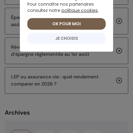
Pour connaître nos partenaires
consultez notre
politique cookies
.
Épargne sans risque : les taux en vigueur en
OK POUR MOI
août 2026
JE CHOISIS
Révisions de taux inégales pour les livrets
d’épargne réglementée au 1er août
LEP ou assurance vie : quel rendement
comparer en 2026 ?
Archives