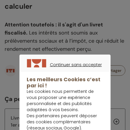
calculer
Attention toutefois : il s'agit d'un livret
fiscalisé.
Les intérêts sont soumis aux
prélèvements sociaux et à l’impôt, ce qui réduit le
rendement net effectivement perçu.
Continuer sans accepter
Écrit par
Partager
CONTINUER SANS ACCEPTER
Rédaction meilleurtaux Placement
Les meilleurs Cookies c’est
par ici !
Les cookies nous permettent de
vous proposer une expérience
Ça peut vous intéresser
personnalisée et des publicités
adaptées à vos besoins.
Des partenaires peuvent déposer
Livret Jeune : quels taux après la hausse au
des cookies complémentaires
1er août ?
(réseaux sociaux, Google).