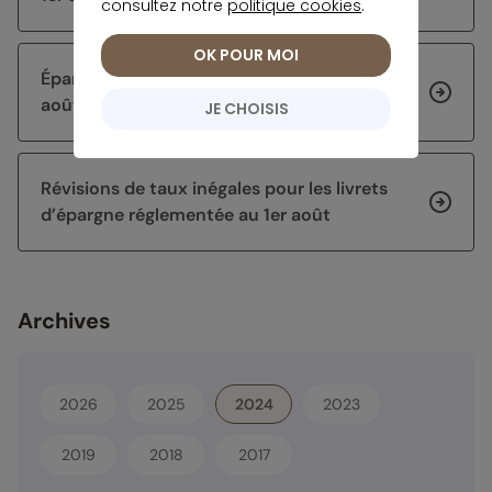
consultez notre
politique cookies
.
OK POUR MOI
Épargne sans risque : les taux en vigueur en
août 2026
JE CHOISIS
Révisions de taux inégales pour les livrets
d’épargne réglementée au 1er août
Archives
2026
2025
2024
2023
2019
2018
2017