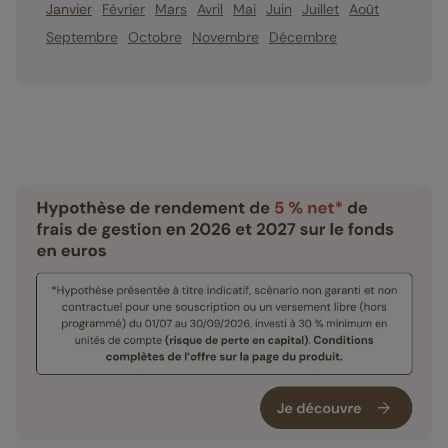
Janvier
Février
Mars
Avril
Mai
Juin
Juillet
Août
Septembre
Octobre
Novembre
Décembre