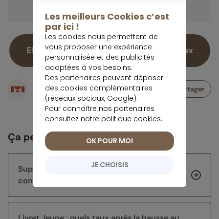
maximiser ses gains.
CONTINUER SANS ACCEPTER
Les meilleurs Cookies c’est
par ici !
Les cookies nous permettent de
vous proposer une expérience
EN savoir plus sur le livret Meilleurtaux
personnalisée et des publicités
adaptées à vos besoins.
Des partenaires peuvent déposer
Écrit par
des cookies complémentaires
Partager
Rédaction meilleurtaux Placement
(réseaux sociaux, Google).
Pour connaître nos partenaires
consultez notre
politique cookies
.
Ça peut vous intéresser
OK POUR MOI
JE CHOISIS
Super-livrets : jusqu’à 5% brut, sous
conditions
Livret Jeune : quels taux après la hausse au