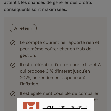
attentif, les chances de générer des profits
conséquents sont maximisées.
À retenir
Le compte courant ne rapporte rien et
peut même coûter cher en frais de
gestion.
Il est préférable d’opter pour le Livret A
qui propose 3 % d’intérêt jusqu’en
2025, un rendement supérieur à
l’inflation.
Il est également possible de comparer
les offres entre les différents
livrets
et
d’optimiser ses placements pour
Continuer sans accepter