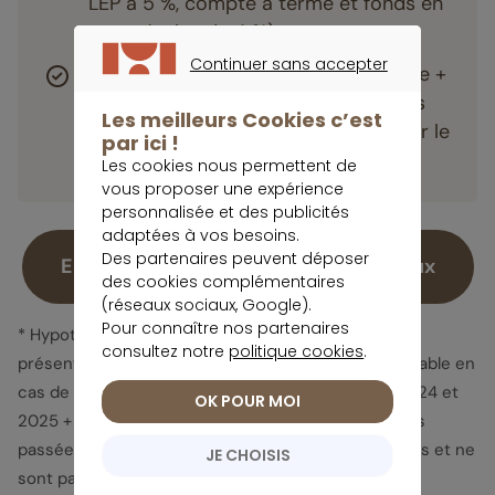
LEP à 5 %, compte à terme et fonds en
euros à plus de 4 %).
Continuer sans accepter
L’assureur Generali offre un boost de +
CONTINUER SANS ACCEPTER
1,5 %** pour 2024 et 2025 pour tous
Les meilleurs Cookies c’est
les nouveaux versements réalisés sur le
par ici !
fonds en euros Netissima.
Les cookies nous permettent de
vous proposer une expérience
personnalisée et des publicités
adaptées à vos besoins.
Des partenaires peuvent déposer
En savoir plus sur le livret Meilleurtaux
des cookies complémentaires
(réseaux sociaux, Google).
Pour connaître nos partenaires
* Hypothèse de rendement net de frais de gestion
consultez notre
politique cookies
.
présentée à titre indicatif : scénario non garanti valable en
cas de maintien du taux du fonds en euros pour 2024 et
OK POUR MOI
2025 + une bonification de 1,50%. Les performances
passées ne préjugent pas des performances futures et ne
JE CHOISIS
sont pas constantes dans le temps.