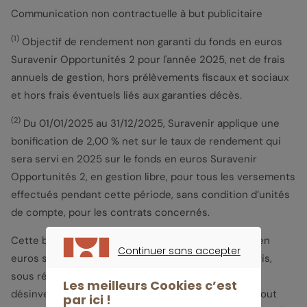
Communication non contractuelle à but publicitaire
(1)
Objectif de rendement non garanti du fonds en euros
Suravenir Opportunités 2 pour l'année 2025, net de frais
annuels de gestion, hors prélèvements fiscaux et sociaux
et hors frais éventuels liés aux garanties décès.
(2)
Du 01/01/2025 au 31/12/2025, Suravenir applique une
bonification de 2,00 % net sur le taux de rendement qui
sera servi en 2025 sur le fonds en euros Suravenir
Opportunités 2, en gestion libre, pour tous les versements
effectués pendant cette période, sans condition d’unités
de compte, pour les contrats concernés.
Cette bonification du taux de rendement du fonds en
Continuer sans accepter
euros sera appliquée au 31/12/2025, prorata temporis,
CONTINUER SANS ACCEPTER
sous réserve de l’absence d’opérations de
Les meilleurs Cookies c’est
désinvestissement (arbitrage ou rachat) en 2025. Tout
par ici !