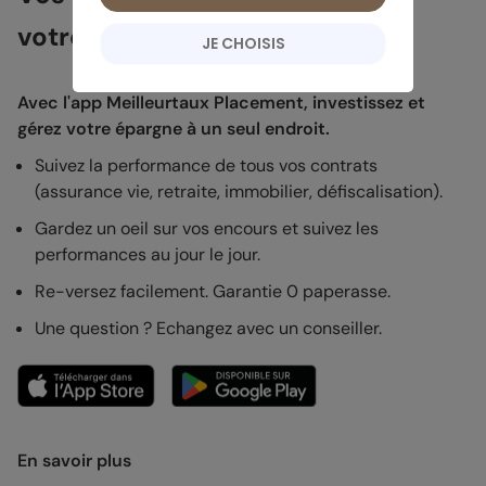
votre poche
JE CHOISIS
Avec l'app Meilleurtaux Placement, investissez et
gérez votre épargne à un seul endroit.
Suivez la performance de tous vos contrats
(assurance vie, retraite, immobilier, défiscalisation).
Gardez un oeil sur vos encours et suivez les
performances au jour le jour.
Re-versez facilement. Garantie 0 paperasse.
Une question ? Echangez avec un conseiller.
En savoir plus