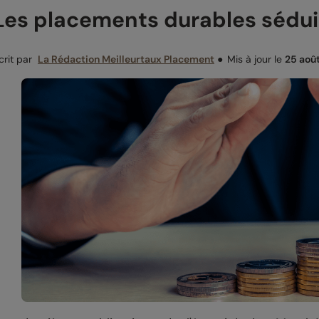
Les placements durables sédui
crit par
La Rédaction Meilleurtaux Placement
●
Mis à jour le
25 aoû