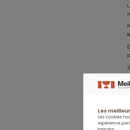
L
m
P
i
E
p
2
Les meilleur
Les cookies no
expérience per
A
besoins.