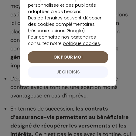
personnalisée et des publicités
moyenne de 4,25 % en 2022 contre 1,70 %
adaptées à vos besoins.
estimé la même année. Toutefois, nous parlons
Des partenaires peuvent déposer
ici du fonds en euros de l’assurance-vie, un
des cookies complémentaires
(réseaux sociaux, Google).
placement sécurisé. En faisant le choix d’un
Pour connaître nos partenaires
contrat multisupport avec des unités de
consultez notre
politique cookies
.
compte,
le contrat d’assurance-vie peut
générer une rentabilité bien plus
OK POUR MOI
importante.
JE CHOISIS
L’épargne n’est pas disponible en cours de
contrat avec la tontine, une solution moins
avantageuse en cas d’imprévu.
En termes de succession,
les contrats
d’assurance-vie permettent au bénéficiaire
désigné de récupérer les versements et les
intérêts.
Ce n’est pas le cas avec la tontine, qui