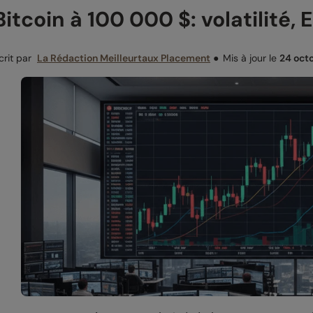
Bitcoin à 100 000 $: volatilité,
crit par
La Rédaction Meilleurtaux Placement
●
Mis à jour le
24 oct