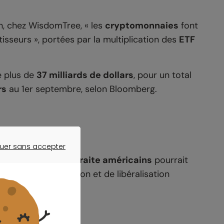
ch, chez WisdomTree, « les
cryptomonnaies
font
isseurs », portées par la multiplication des
ETF
é plus de
37 milliards de dollars
, pour un total
rs
au 1er septembre, selon Bloomberg.
uer sans accepter
ER SANS ACCEPTER
 aux
régimes de retraite américains
pourrait
 de déréglementation et de libéralisation