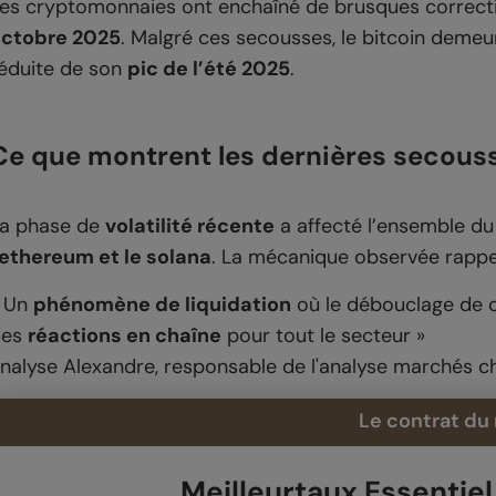
es cryptomonnaies ont enchaîné de brusques correct
ctobre 2025
. Malgré ces secousses, le bitcoin deme
éduite de son
pic de l’été 2025
.
Ce que montrent les dernières secous
a phase de
volatilité récente
a affecté l’ensemble du
ethereum et le solana
. La mécanique observée rappel
 Un
phénomène de liquidation
où le débouclage de ce
des
réactions en chaîne
pour tout le secteur »
nalyse Alexandre, responsable de l'analyse marchés ch
Le contrat du
Meilleurtaux Essentiel