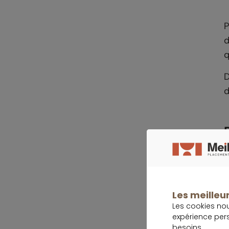
P
d
q
D
d
L
p
f
Les meilleur
Les cookies no
expérience per
besoins.