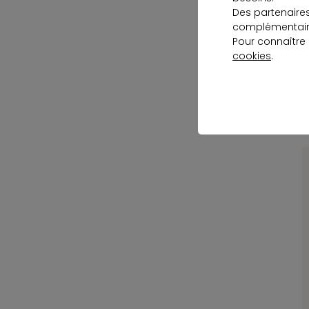
Des partenaire
complémentaire
Pour connaître
C
cookies
.
p
L
m