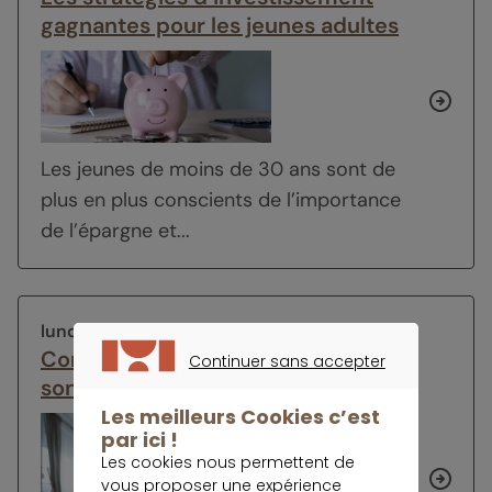
gagnantes pour les jeunes adultes
Les jeunes de moins de 30 ans sont de
plus en plus conscients de l’importance
de l’épargne et...
lundi 3 février 2025
Comment booster le rendement de
Continuer sans accepter
son épargne en 2025 ?
CONTINUER SANS ACCEPTER
Les meilleurs Cookies c’est
par ici !
Les cookies nous permettent de
vous proposer une expérience