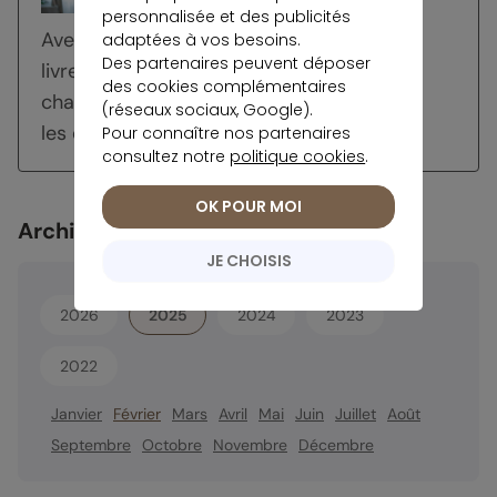
personnalisée et des publicités
Avec la baisse des rendements des
adaptées à vos besoins.
Des partenaires peuvent déposer
livrets réglementés cette année, un
des cookies complémentaires
changement de stratégie s’impose pour
(réseaux sociaux, Google).
les épargnants afin...
Pour connaître nos partenaires
consultez notre
politique cookies
.
OK POUR MOI
Archives
JE CHOISIS
2026
2025
2024
2023
2022
Janvier
Février
Mars
Avril
Mai
Juin
Juillet
Août
Septembre
Octobre
Novembre
Décembre