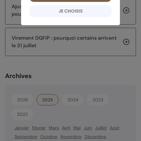
Ajuster sa stratégie d’épargne après 60 ans
JE CHOISIS
pour sécuriser et faire fructifier son capital
Virement DGFiP : pourquoi certains arrivent
le 31 juillet
Archives
2026
2025
2024
2023
2022
Janvier
Février
Mars
Avril
Mai
Juin
Juillet
Août
Septembre
Octobre
Novembre
Décembre