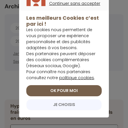
Continuer sans accepter
Archives
CONTINUER SANS ACCEPTER
Les meilleurs Cookies c’est
par ici !
2026
2025
2024
2023
Les cookies nous permettent de
vous proposer une expérience
2022
personnalisée et des publicités
adaptées à vos besoins.
Des partenaires peuvent déposer
Janvier
Février
Mars
Avril
Mai
Juin
Juillet
Août
des cookies complémentaires
Septembre
Octobre
Novembre
Décembre
(réseaux sociaux, Google).
Pour connaître nos partenaires
consultez notre
politique cookies
.
OK POUR MOI
JE CHOISIS