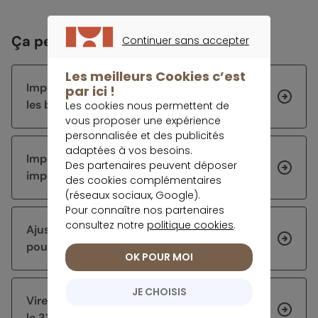
Ça peut vous intéresser
Continuer sans accepter
CONTINUER SANS ACCEPTER
Les meilleurs Cookies c’est
Impôt 2026 : les échéances de la rentrée et
par ici !
les bons réflexes à avoir
Les cookies nous permettent de
vous proposer une expérience
personnalisée et des publicités
adaptées à vos besoins.
Impôts 2026 : corriger sa déclaration sur
Des partenaires peuvent déposer
impots.gouv.fr
des cookies complémentaires
(réseaux sociaux, Google).
Pour connaître nos partenaires
consultez notre
politique cookies
.
Ajuster sa stratégie d’épargne après 60 ans
pour sécuriser et faire fructifier son capital
OK POUR MOI
JE CHOISIS
Virement DGFiP : pourquoi certains arrivent
le 31 juillet