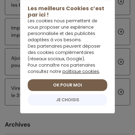
les bons réflexes à avoir
Les meilleurs Cookies c’est
par ici !
Les cookies nous permettent de
vous proposer une expérience
Impôts 2026 : corriger sa déclaration sur
personnalisée et des publicités
impots.gouv.fr
adaptées à vos besoins.
Des partenaires peuvent déposer
des cookies complémentaires
Ajuster sa stratégie d’épargne après 60 ans
(réseaux sociaux, Google).
Pour connaître nos partenaires
pour sécuriser et faire fructifier son capital
consultez notre
politique cookies
.
OK POUR MOI
Virement DGFiP : pourquoi certains arrivent
le 31 juillet
JE CHOISIS
Archives