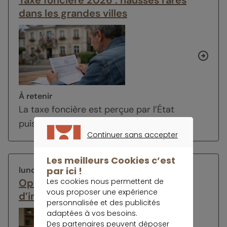
Taxe foncière 2026 : hausses rares
dans les grandes villes
À retenir
La taxe foncière est perçue par l’État
puis reversée aux collectivités locales...
Continuer sans accepter
CONTINUER SANS ACCEPTER
Les meilleurs Cookies c’est
lundi 13 juillet 2026
par ici !
Optimiser son épargne en période
Les cookies nous permettent de
vous proposer une expérience
d’incertitude économique
personnalisée et des publicités
adaptées à vos besoins.
Des partenaires peuvent déposer