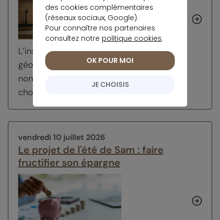
des cookies complémentaires
(réseaux sociaux, Google).
Pour connaître nos partenaires
consultez notre
politique cookies
.
L’instabilité économique liée au contexte
OK POUR MOI
géopolitique complexe actuel conduit de
nombreux ménages à s’interroger sur les
JE CHOISIS
choix les...
vendredi 10 juillet 2026
Le projet de l'été de Sam : faire
fructifier son épargne