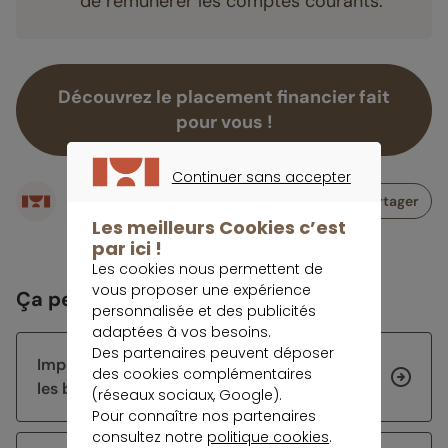
de rémunérer les comptes courants.
Découvrez le placement financier fait
pour vous !
Continuer sans accepter
Écrit par
CONTINUER SANS ACCEPTER
Partager
Rédaction meilleurtaux Placement
Les meilleurs Cookies c’est
par ici !
Les cookies nous permettent de
vous proposer une expérience
Ça peut vous intéresser
personnalisée et des publicités
adaptées à vos besoins.
Des partenaires peuvent déposer
Impôt 2026 : les échéances de la rentrée et
des cookies complémentaires
les bons réflexes à avoir
(réseaux sociaux, Google).
Pour connaître nos partenaires
consultez notre
politique cookies
.