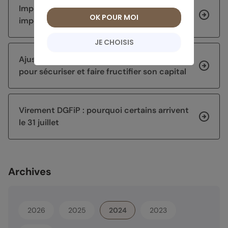
Impôts 2026 : corriger sa déclaration sur
OK POUR MOI
impots.gouv.fr
JE CHOISIS
Ajuster sa stratégie d’épargne après 60 ans
pour sécuriser et faire fructifier son capital
Virement DGFiP : pourquoi certains arrivent
le 31 juillet
Archives
2026
2025
2024
2023