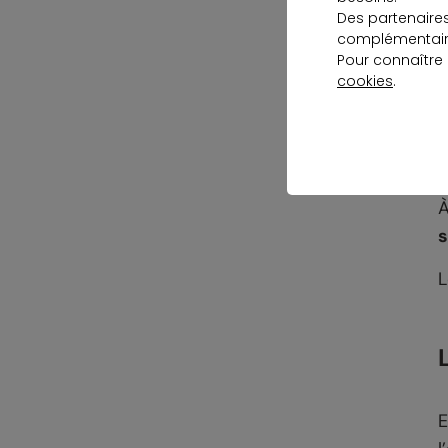
Des partenaire
d
complémentaire
s
Pour connaître
cookies
.
L
d
Q
À
s
L
E