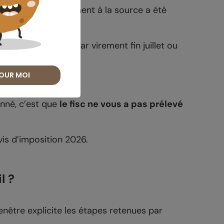
ble : si le prélèvement à la source a été
 le trop-perçu.
stitution, versée par virement fin juillet ou
OUR MOI
er »
onné, c’est que
le fisc ne vous a pas prélevé
vis d’imposition 2026.
l ?
 fenêtre explicite les étapes retenues par