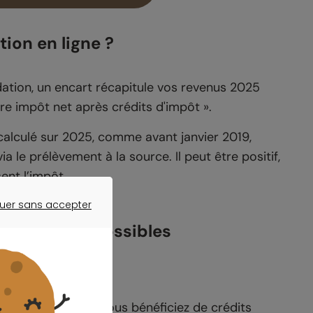
tion en ligne ?
lidation, un encart récapitule vos revenus 2025
tre impôt net après crédits d'impôt ».
calculé sur 2025, comme avant janvier 2019,
 le prélèvement à la source. Il peut être positif,
ent l’impôt.
uer sans accepter
ER SANS ACCEPTER
s deux cas possibles
boursé »
mposable et que vous bénéficiez de crédits