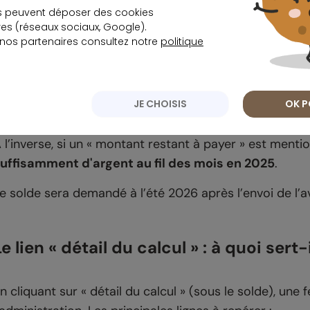
s peuvent déposer des cookies
’impôt. Mais cela peut aussi concerner un foyer imposa
s (réseaux sociaux, Google).
upérieur à l’impôt définitif, l’administration rembourse
 nos partenaires consultez notre
politique
e montant affiché (en positif) correspond alors à une re
ébut août 2026.
JE CHOISIS
OK P
uand la ligne indique « Montant restant à pay
 l’inverse, si un « montant restant à payer » est menti
uffisamment d'argent au fil des mois en 2025
.
e solde sera demandé à l’été 2026 après l’envoi de l’a
Le lien « détail du calcul » : à quoi sert-i
n cliquant sur « détail du calcul » (sous le solde), une