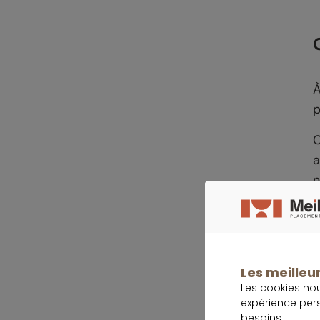
À
p
C
a
n
Les meilleur
Q
Les cookies no
expérience per
U
besoins.