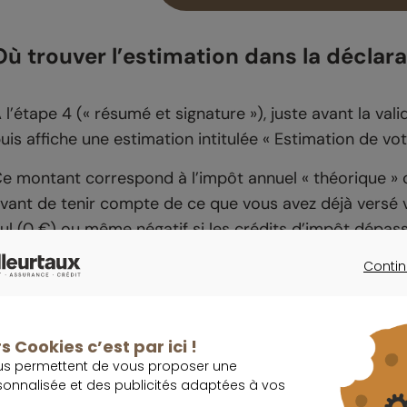
Où trouver l’estimation dans la déclara
 l’étape 4 (« résumé et signature »), juste avant la va
uis affiche une estimation intitulée « Estimation de vo
e montant correspond à l’impôt annuel « théorique » 
vant de tenir compte de ce que vous avez déjà versé via
ul (0 €) ou même négatif si les crédits d’impôt dépass
Contin
CONTINU
Remboursement ou somme à payer : le
s Cookies c’est par ici !
uand la ligne indique « Montant qui sera rem
us permettent de vous proposer une
sonnalisée et des publicités adaptées à vos
n remboursement peut apparaître si vous n’êtes pas i