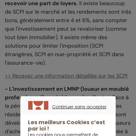
recevoir une part de loyers
. Il existe beaucoup
de SCPI sur le marché et les rendements sont très
bons, généralement entre 4 et 6%, sans compter
que l'investissement peut se revaloriser (comme
tout bien immobilier). Il existe même des
solutions pour limiter l'imposition (SCPI
étrangères, SCPI en nue-propriété et SCPI dans
l'assurance-vie).
>> Recevez une information détaillée sur les SCPI
- L'investissement en LMNP (loueur en meublé
professionnel) en résidence étudiante :
Face à
la pénurie de logements pour les étudiants, les
Continuer sans accepter
CONTINUER SANS ACCEPTER
résidences avec services pour étudiants se sont
Les meilleurs Cookies c’est
développées. Elles permettent à des investisseurs
par ici !
d'acheter une chambre qui sera louée à l'année à
Les cookies nous permettent de