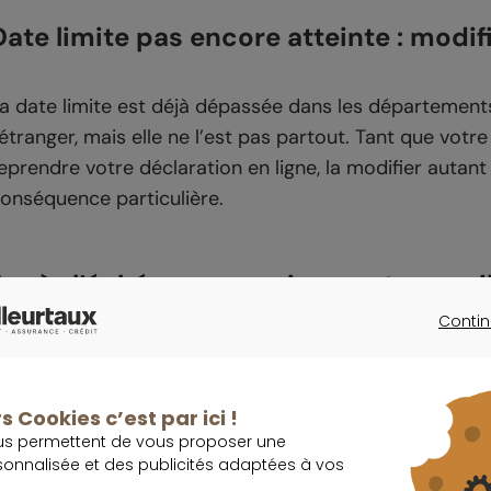
Date limite pas encore atteinte : modifi
a date limite est déjà dépassée dans les départements 
’étranger, mais elle ne l’est pas partout. Tant que vo
eprendre votre déclaration en ligne, la modifier autant 
onséquence particulière.
Après l’échéance : corriger reste poss
Contin
CONTINU
i vous avez bien déposé votre déclaration initiale dans
’application Impots.gouv ou sur impots.gouv.fr ne déc
ervice de déclaration en ligne reste accessible jusqu’
s Cookies c’est par ici !
us permettent de vous proposer une
oncrètement, la démarche génère une
déclaration re
sonnalisée et des publicités adaptées à vos