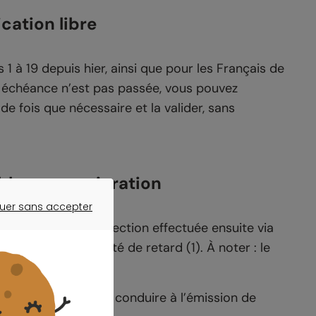
cation libre
1 à 19 depuis hier, ainsi que pour les Français de
tre échéance n’est pas passée, vous pouvez
de fois que nécessaire et la valider, sans
ible sans majoration
uer sans accepter
ER SANS ACCEPTER
 les délais, une correction effectuée ensuite via
lenche pas de pénalité de retard
(1)
. À noter : le
au
25 juin
.
ctificative
et peut conduire à l’émission de