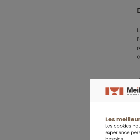
L
l
r
c
S
l
s
Les meilleur
Les cookies no
C
expérience per
besoins.