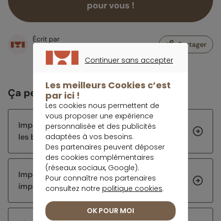
pour vous !
Écrit par
Partager
Rédaction meilleurtaux Placement
Continuer sans accepter
CONTINUER SANS ACCEPTER
Les meilleurs Cookies c’est
Ça peut vous intéresser
par ici !
Les cookies nous permettent de
vous proposer une expérience
Impôt 2026 : les échéances de la rentrée et
personnalisée et des publicités
adaptées à vos besoins.
les bons réflexes à avoir
Des partenaires peuvent déposer
des cookies complémentaires
(réseaux sociaux, Google).
Impôts 2026 : corriger sa déclaration sur
Pour connaître nos partenaires
impots.gouv.fr
consultez notre
politique cookies
.
OK POUR MOI