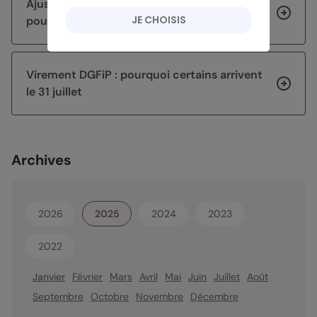
Ajuster sa stratégie d’épargne après 60 ans
JE CHOISIS
pour sécuriser et faire fructifier son capital
Virement DGFiP : pourquoi certains arrivent
le 31 juillet
Archives
2026
2025
2024
2023
2022
Janvier
Février
Mars
Avril
Mai
Juin
Juillet
Août
Septembre
Octobre
Novembre
Décembre