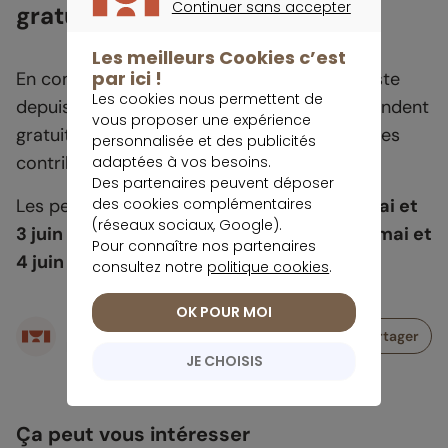
Continuer sans accepter
gratuitement
CONTINUER SANS ACCEPTER
Les meilleurs Cookies c’est
par ici !
En complément, le dispositif
Allo impôt
existe
Les cookies nous permettent de
depuis 2010 : des experts-comptables répondent
vous proposer une expérience
gratuitement par téléphone aux questions des
personnalisée et des publicités
contribuables au
0 8000 65432
.
adaptées à vos besoins.
Des partenaires peuvent déposer
des cookies complémentaires
Les permanences sont prévues les
20, 27 mai et
(réseaux sociaux, Google).
3 juin 2026
de
9h à 18h
, ainsi que les
21, 28 mai et
Pour connaître nos partenaires
4 juin 2026
de
9h à 21h
.
consultez notre
politique cookies
.
OK POUR MOI
Écrit par
Partager
Rédaction meilleurtaux Placement
JE CHOISIS
Ça peut vous intéresser