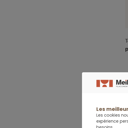
T
p
E
Les meilleur
Les cookies no
d
expérience per
a
besoins.