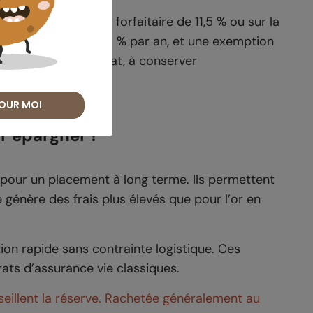
eables : une taxe forfaitaire de 11,5 % ou sur la
e une réduction de 5 % par an, et une exemption
 Les factures d’achat, à conserver
ssession.
OUR MOI
ur épargner ?
e pour un placement à long terme. Ils permettent
 génère des frais plus élevés que pour l’or en
ation rapide sans contrainte logistique. Ces
ats d’assurance vie classiques.
seillent la réserve. Rachetée généralement au