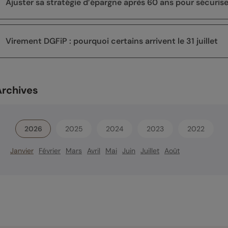
Ajuster sa stratégie d’épargne après 60 ans pour sécuriser 
Virement DGFiP : pourquoi certains arrivent le 31 juillet
Archives
2026
2025
2024
2023
2022
Janvier
Février
Mars
Avril
Mai
Juin
Juillet
Août