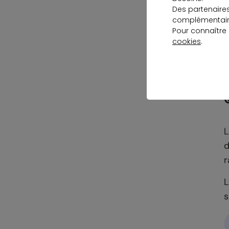
Des partenaire
L
complémentaire
p
Pour connaître
cookies
.
t
o
L
d
r
L
s