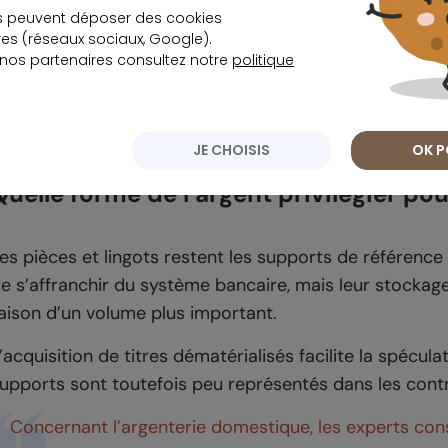
s peuvent déposer des cookies
a vente de pièces sera imposable. Deux cas sont envisag
s (réseaux sociaux, Google).
lus-value à hauteur de 37,6 %. Ce dernier régime offr
 nos partenaires consultez notre
politique
otale après une durée de détention de vingt-deux ans.
bligatoirement, prouveront le nombre d’années de po
JE CHOISIS
OK P
Quelle forme de l’argent privilégier po
es pièces et lingots restent les supports de référenc
e s’affranchir du système bancaire, mais leur stockage
aison d’un volume plus important.
’acquisition de titres dématérialisés facilite la spécul
upports sont toutefois peu représentés dans les contr
Concernant l’argenterie domestique, les experts con