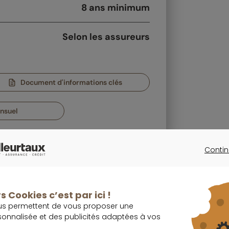
8 ans minimum
Selon les assureurs
Document d'informations clés
nsuel
Contin
CONTINU
J'investis dès maintenant
s Cookies c’est par ici !
us permettent de vous proposer une
sonnalisée et des publicités adaptées à vos