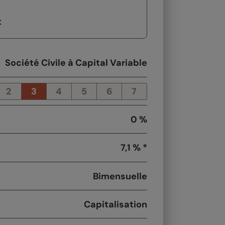
t
Société Civile à Capital Variable
2
3
4
5
6
7
0 %
7,1 % *
Bimensuelle
Capitalisation