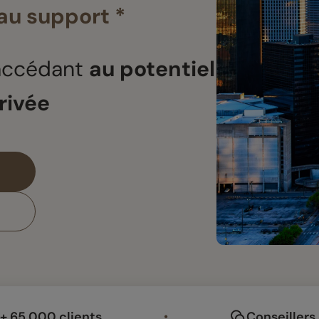
au support *
 accédant
au potentiel
rivée
+ 65 000 clients
Conseillers
•