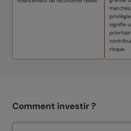
grande ta
financement de l'économie réelle.
marchés.
privilégi
signifie
prioritai
contribua
risque.
Comment investir ?