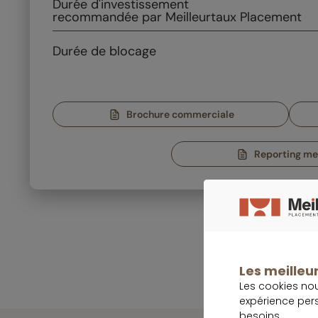
Durée
d'investissement
recommandée par Meilleurtaux Placement
Durée de blocage
Brochure commerciale
Reporting me
Les meilleur
Les cookies no
expérience per
besoins.