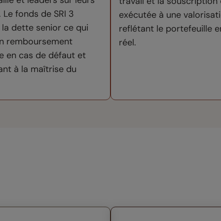
ille et leaders sur leurs
travail et la souscription
 Le fonds de SRI 3
exécutée à une valorisat
e la dette senior ce qui
reflétant le portefeuille
 un remboursement
réel.
re en cas de défaut et
nt à la maîtrise du