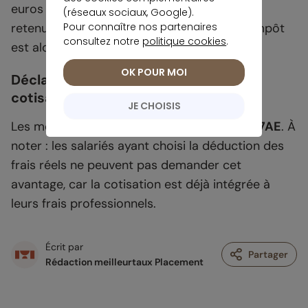
euros de cotisations, seuls 250 euros sont
(réseaux sociaux, Google).
Pour connaître nos partenaires
retenus (1% de 25 000 euros). Le crédit d’impôt
consultez notre
politique cookies
.
est alors de 165 euros.
OK POUR MOI
Déclaration : quelles cases pour les
cotisations syndicales ?
JE CHOISIS
Les montants se déclarent en case
7AC
ou
7AE
. À
noter : les salariés ayant choisi la déduction des
frais réels ne peuvent pas demander cet
avantage, car la cotisation est déjà intégrée à
leurs frais professionnels.
Écrit par
Partager
Rédaction meilleurtaux Placement