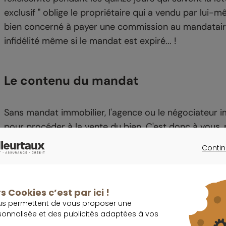
exclusif " oblige le propriétaire qui a vendu par lui-m
bien concerné à payer une commission au mandataire d
infidélité même si le mandat est expiré... !
Le contenu du mandat
Sans mandat immobilier, l'agence ou le négociateur im
pour procéder à la vente du bien. C'est donc à vous, 
l'intermédiaire d'un mandat écrit, qu'il soit simple ou 
Contin
notifié le numéro d'inscription qui lui a été attribué
CONTINU
par l'agent immobilier. La mission de l'agent immobil
être précisés. Pour être valable, il doit également in
s Cookies c’est par ici !
définie entre les parties. En pratique, elle est souven
us permettent de vous proposer une
reconduction.
sonnalisée et des publicités adaptées à vos