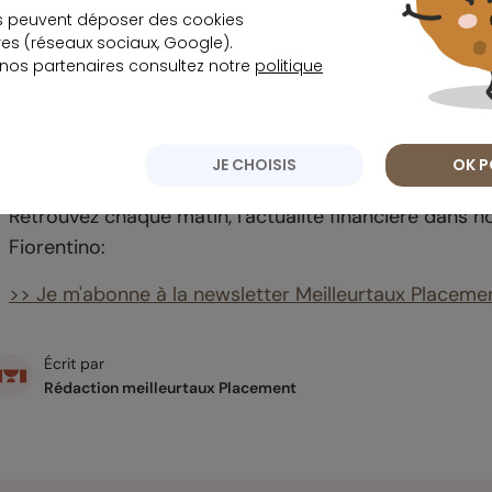
La commission de l'
agent immobilier
, dont le monta
s peuvent déposer des cookies
s (réseaux sociaux, Google).
prix de vente. Elle est généralement dégressive en fon
 nos partenaires consultez notre
politique
moyenne s'établissant autour de 5 %. Quid quand plu
bien ? Elles se partagent le gâteau. Mais vous pouvez
professionnel. Autre point important à souligner : la 
JE CHOISIS
OK P
réellement participé à la vente de votre bien et que l
Retrouvez chaque matin, l'actualité financière dans
Fiorentino:
>> Je m'abonne à la newsletter Meilleurtaux Placeme
Écrit par
Rédaction meilleurtaux Placement