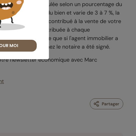
nt est libre est calculée selon un pourcentage du
ction de la valeur du bien et varie de 3 à 7 %, la
sieurs agences ont contribué à la vente de votre
 négocier la part attribuée à chaque
commission n'est due que si l'agent immobilier a
OUR MOI
'acte authentique chez le notaire a été signé.
 notre newsletter économique avec Marc
nt
Partager