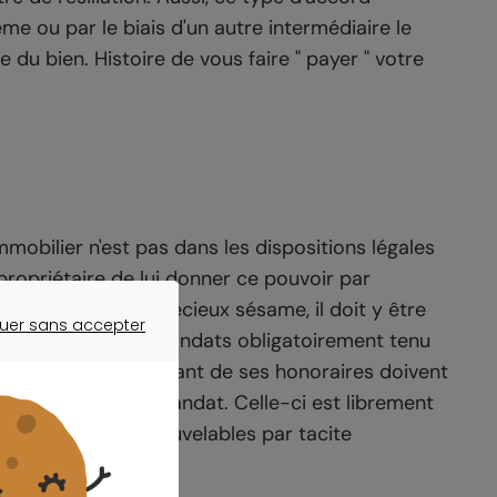
ême ou par le biais d'un autre intermédiaire le
u bien. Histoire de vous faire " payer " votre
mobilier n'est pas dans les dispositions légales
propriétaire de lui donner ce pouvoir par
exclusif. Dans ce précieux sésame, il doit y être
uer sans accepter
 sur le registre des mandats obligatoirement tenu
ER SANS ACCEPTER
ier ainsi que le montant de ses honoraires doivent
diquer la durée du mandat. Celle-ci est librement
t de trois mois renouvelables par tacite