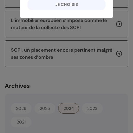
JE CHOISIS
L’immobilier européen s’impose comme le
moteur de la collecte des SCPI
SCPI, un placement encore pertinent malgré
ses zones d’ombre
Archives
2026
2025
2024
2023
2021