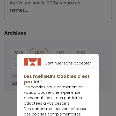
Après une année 2024 record en
termes...
Archives
2026
2025
2024
2023
Continuer sans accepter
2021
CONTINUER SANS ACCEPTER
Les meilleurs Cookies c’est
Janvier
Février
Mars
Avril
Mai
Juin
Juillet
Août
par ici !
Septembre
Octobre
Novembre
Décembre
Les cookies nous permettent de
vous proposer une expérience
personnalisée et des publicités
adaptées à vos besoins.
Des partenaires peuvent déposer
des cookies complémentaires