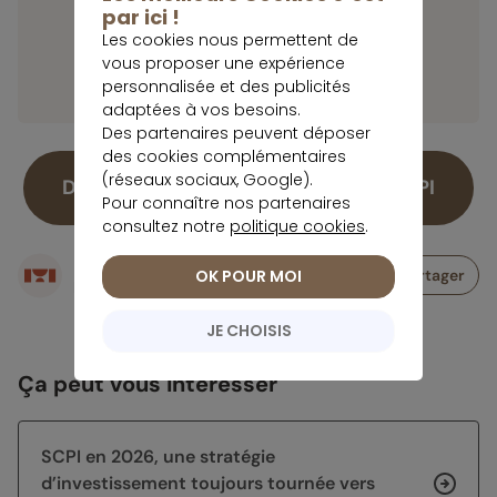
par ici !
attractif et garantissent une
Les cookies nous permettent de
valorisation plus cohérente pour les
vous proposer une expérience
actionnaires existants.
personnalisée et des publicités
adaptées à vos besoins.
Des partenaires peuvent déposer
des cookies complémentaires
(réseaux sociaux, Google).
Découvrez notre classement des SCPI
Pour connaître nos partenaires
consultez notre
politique cookies
.
Écrit par
OK POUR MOI
Partager
Rédaction meilleurtaux Placement
JE CHOISIS
Ça peut vous intéresser
SCPI en 2026, une stratégie
d’investissement toujours tournée vers