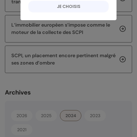
transmettre son patrimoine efficacement ?
JE CHOISIS
L’immobilier européen s’impose comme le
moteur de la collecte des SCPI
SCPI, un placement encore pertinent malgré
ses zones d’ombre
Archives
2026
2025
2024
2023
2021