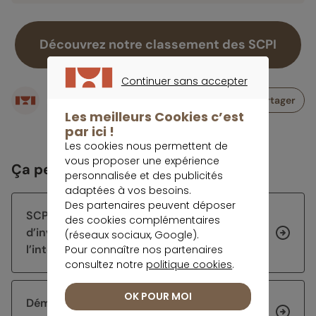
Découvrez notre classement des SCPI
Continuer sans accepter
Écrit par
CONTINUER SANS ACCEPTER
Partager
Rédaction meilleurtaux Placement
Les meilleurs Cookies c’est
par ici !
Les cookies nous permettent de
vous proposer une expérience
Ça peut vous intéresser
personnalisée et des publicités
adaptées à vos besoins.
Des partenaires peuvent déposer
SCPI en 2026, une stratégie
des cookies complémentaires
d’investissement toujours tournée vers
(réseaux sociaux, Google).
l’international
Pour connaître nos partenaires
consultez notre
politique cookies
.
OK POUR MOI
Démembrement de SCPI : comment