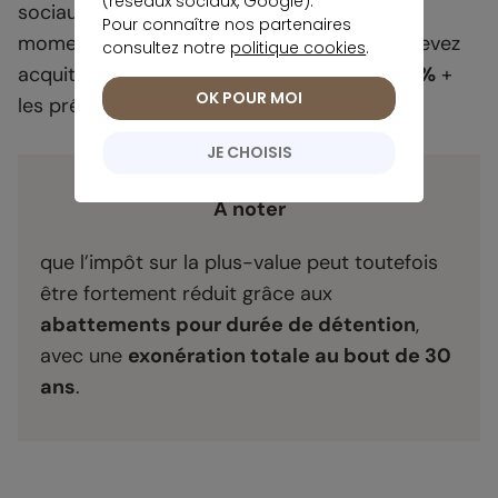
(réseaux sociaux, Google).
sociaux sur les revenus non taxés. Mais au
Pour connaître nos partenaires
moment de la cession de votre bien, vous devez
consultez notre
politique cookies
.
acquitter la
taxe sur les plus-values de 19%
+
OK POUR MOI
les prélèvements sociaux.
JE CHOISIS
À noter
que l’impôt sur la plus-value peut toutefois
être fortement réduit grâce aux
abattements pour durée de détention
,
avec une
exonération totale au bout de 30
ans
.